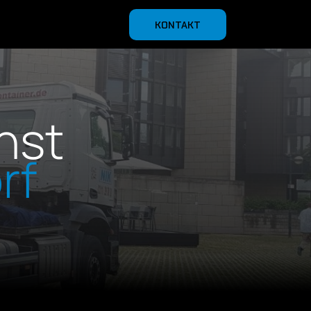
KONTAKT
nst
rf