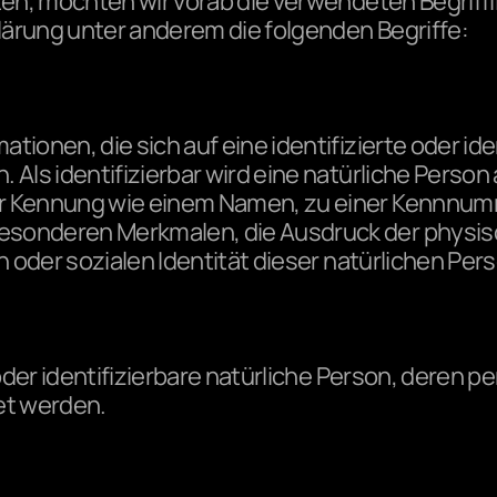
ten, möchten wir vorab die verwendeten Begriffl
ärung unter anderem die folgenden Begriffe:
ionen, die sich auf eine identifizierte oder iden
Als identifizierbar wird eine natürliche Person a
r Kennung wie einem Namen, zu einer Kennnumme
sonderen Merkmalen, die Ausdruck der physisc
 oder sozialen Identität dieser natürlichen Pers
 oder identifizierbare natürliche Person, deren
et werden.