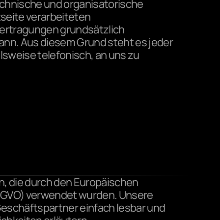
echnische und organisatorische 
eite verarbeiteten 
rtragungen grundsätzlich 
ann. Aus diesem Grund steht es jeder 
sweise telefonisch, an uns zu 
, die durch den Europäischen 
-GVO) verwendet wurden. Unsere 
Geschäftspartner einfach lesbar und 