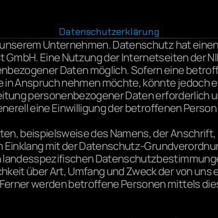
Datenschutzerklärung
an unserem Unternehmen. Datenschutz hat einen 
t GmbH. Eine Nutzung der Internetseiten der NI
nbezogener Daten möglich. Sofern eine betrof
e in Anspruch nehmen möchte, könnte jedoch e
beitung personenbezogener Daten erforderlich un
nerell eine Einwilligung der betroffenen Person 
en, beispielsweise des Namens, der Anschrift,
 im Einklang mit der Datenschutz-Grundverordnu
 landesspezifischen Datenschutzbestimmungen.
hkeit über Art, Umfang und Zweck der von uns 
erner werden betroffene Personen mittels dies