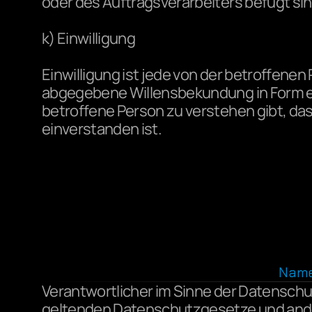
oder des Auftragsverarbeiters befugt si
k) Einwilligung
Einwilligung ist jede von der betroffenen 
abgegebene Willensbekundung in Form ein
betroffene Person zu verstehen gibt, da
einverstanden ist.
Name 
Verantwortlicher im Sinne der Datenschu
geltenden Datenschutzgesetze und ande