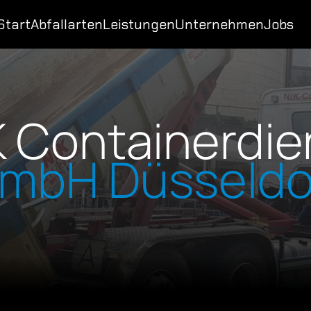
Start
Abfallarten
Leistungen
Unternehmen
Jobs
K Containerdie
mbH Düsseldo