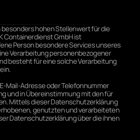
besonders hohen Stellenwert für die 
K Containerdienst GmbH ist 
fene Person besondere Services unseres 
ine Verarbeitung personenbezogener 
d besteht für eine solche Verarbeitung 
ein.
 E-Mail-Adresse oder Telefonnummer 
ng und in Übereinstimmung mit den für 
 Mittels dieser Datenschutzerklärung 
erhobenen, genutzten und verarbeiteten 
er Datenschutzerklärung über die ihnen 