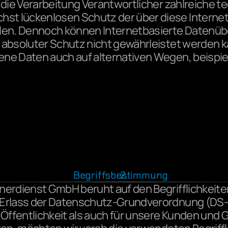
 die Verarbeitung Verantwortlicher zahlreiche t
t lückenlosen Schutz der über diese Internets
en. Dennoch können Internetbasierte Datenübe
 absoluter Schutz nicht gewährleistet werden k
ne Daten auch auf alternativen Wegen, beispiel
Begriffsbestimmung
nerdienst GmbH beruht auf den Begrifflichkeiten
m Erlass der Datenschutz-Grundverordnung (DS
 Öffentlichkeit als auch für unsere Kunden und 