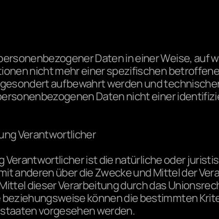
 personenbezogener Daten in einer Weise, auf 
tionen nicht mehr einer spezifischen betroffe
en gesondert aufbewahrt werden und technisch
personenbezogenen Daten nicht einer identifizie
tung Verantwortlicher
 Verantwortlicher ist die natürliche oder jurist
m mit anderen über die Zwecke und Mittel der V
ittel dieser Verarbeitung durch das Unionsrech
e beziehungsweise können die bestimmten Krit
edstaaten vorgesehen werden.